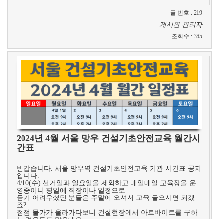
글 번호
:
219
게시판 관리자
조회수
:
365
2024년 4월 서울 망우 건설기초안전교육 월간시
간표
​
반갑습니다. 서울 망우역 건설기초안전교육 기관 시간표 공지
입니다.
4/10(수) 선거일과 일요일을 제외하고 매일매일 교육장을 운
영중이니 평일에 직장이나 일정으로
듣기 어려우셨던 분들은 주말에 오셔서 교육 들으시면 되겠
죠?
점점 물가가 올라가다보니 건설현장에서 아르바이트를 구하